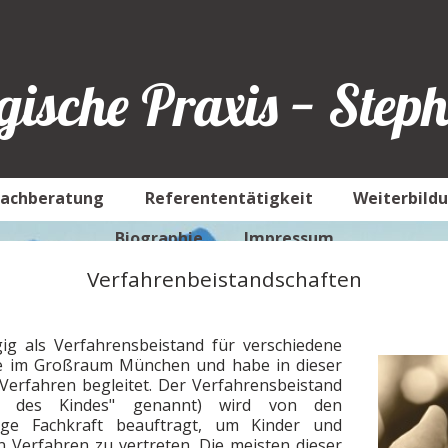
ische Praxis − Step
Fachberatung
Referententätigkeit
Weiterbild
Biographie
Impressum
Verfahrenbeistandschaften
gig als Verfahrensbeistand für verschiedene
te im Großraum München und habe in dieser
 Verfahren begleitet. Der Verfahrensbeistand
t des Kindes" genannt) wird von den
gige Fachkraft beauftragt, um Kinder und
en Verfahren zu vertreten. Die meisten dieser